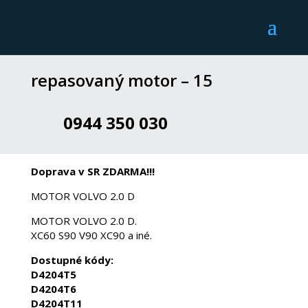
repasovaný motor – 15
0944 350 030
Doprava v SR ZDARMA!!!
MOTOR VOLVO 2.0 D
MOTOR VOLVO 2.0 D.
XC60 S90 V90 XC90 a iné.
Dostupné kódy:
D4204T5
D4204T6
D4204T11